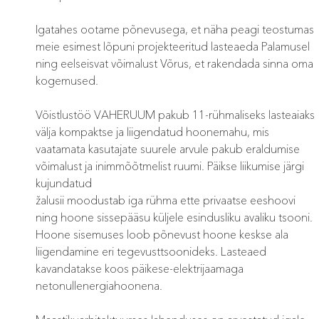
Igatahes ootame põnevusega, et näha peagi teostumas
meie esimest lõpuni projekteeritud lasteaeda Palamusel
ning eelseisvat võimalust Võrus, et rakendada sinna oma
kogemused.
Võistlustöö VAHERUUM pakub 11-rühmaliseks lasteaiaks
välja kompaktse ja liigendatud hoonemahu, mis
vaatamata kasutajate suurele arvule pakub eraldumise
võimalust ja inimmõõtmelist ruumi. Päikse liikumise järgi
kujundatud
žalusii moodustab iga rühma ette privaatse eeshoovi
ning hoone sissepääsu küljele esindusliku avaliku tsooni.
Hoone sisemuses loob põnevust hoone keskse ala
liigendamine eri tegevusttsoonideks. Lasteaed
kavandatakse koos päikese-elektrijaamaga
netonullenergiahoonena.