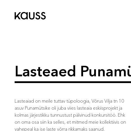
Lasteaed Punamüts
Lasteaiad on meile tuttav tüpoloogia, Võrus Vilja tn 10
asuv Punamütsike oli juba viies lasteaia eskiisprojekt ja
kolmas järjestikku tunnustust pälvinud konkursitöö. Ehk
on oma osa siin ka selles, et mitmed meie kollektiivis on
vahepeal ka ise laste võrra rikkamaks saanud.