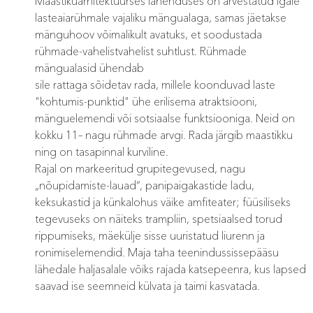
Maastikuarhitektuurses lahenduses on arvestatud igale
lasteaiarühmale vajaliku mängualaga, samas jäetakse
mänguhoov võimalikult avatuks, et soodustada
rühmade-vahelistvahelist suhtlust. Rühmade
mängualasid ühendab
sile rattaga sõidetav rada, millele koonduvad laste
"kohtumis-punktid" ühe erilisema atraktsiooni,
mänguelemendi või sotsiaalse funktsiooniga. Neid on
kokku 11– nagu rühmade arvgi. Rada järgib maastikku
ning on tasapinnal kurviline.
Rajal on markeeritud grupitegevused, nagu
„nõupidamiste-lauad“, panipaigakastide ladu,
keksukastid ja künkalohus väike amfiteater; füüsiliseks
tegevuseks on näiteks trampliin, spetsiaalsed torud
rippumiseks, mäekülje sisse uuristatud liurenn ja
ronimiselemendid. Maja taha teenindussissepääsu
lähedale haljasalale võiks rajada katsepeenra, kus lapsed
saavad ise seemneid külvata ja taimi kasvatada.