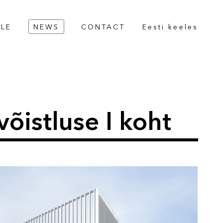
LE
NEWS
CONTACT
Eesti keeles
õistluse I koht