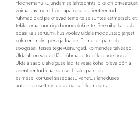
Hoonemahu kujundamise lähteprintsiibiks on privaatsust
võimaldav ruum. Lõunapäikesele orienteeritud
rühmaplokid paiknevad teine-teise suhtes astmeliselt, et
tekiks oma ruum iga hooneploki ette. See nihe kandub
edasi ka siseruumi, kus voolav üldala moodustab järjest
kolm eriilmelist pesa ja fuajee. Esimeses paikneb
söögisaal, teises tegevusnurgad, kolmandas talveaed.
Üldalalt on vaated läbi rühmade trepi-kodade hoovi.
Üldala saab ülalvalguse läbi talveaia kohal oleva põhja
orienteeritud klaaskatuse. Lisaks paikneb
esimesel korrusel sissepääsu vahetus läheduses
autonoomselt kasutatav basseinikompleks.