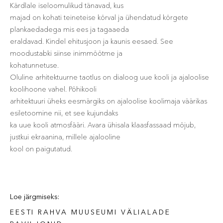
Kärdlale iseloomulikud tänavad, kus
majad on kohati teineteise kõrval ja ühendatud kõrgete
plankaedadega mis ees ja tagaaeda
eraldavad. Kindel ehitusjoon ja kaunis eesaed. See
moodustabki siinse inimmõõtme ja
kohatunnetuse.
Oluline arhitektuurne taotlus on dialoog uue kooli ja ajaloolise
koolihoone vahel. Põhikooli
arhitektuuri üheks eesmärgiks on ajaloolise koolimaja väärikas
esiletoomine nii, et see kujundaks
ka uue kooli atmosfääri. Avara ühisala klaasfassaad mõjub,
justkui ekraanina, millele ajalooline
kool on paigutatud.
Loe järgmiseks:
EESTI RAHVA MUUSEUMI VÄLIALADE