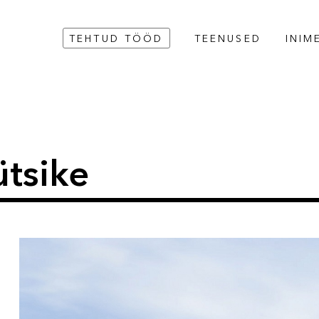
TEHTUD TÖÖD
TEENUSED
INIM
tsike