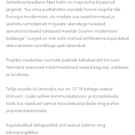
Arhitektuuriteadlane Mart Kalm on maja kohta kirjutanud
järgmist: ”Kui oma püsttahvlites esindab hoone tüüpilist Ida-
Euroopa modernismi, siis madala osa sissetõmmatud ja
seetõttu tumedamalt mõjuvate akendega heledad
seinahorisontaalid tuletavad meelde Soome modernismi
kuldaega”. Uurijad on eriti esile tõstnud amfiteatrina kujundatud
dekoratiivsete tarinditega saali lahendust.
Projektis vaadeldav ruumistik paikneb kaheksandal korrusel.
Akendest avanevad märkimisväärsed vaated kagusse, edalasse
ja loodesse.
Tellija sooviks oli lahendus, kus on 12-14 kohaga avatud
tööruum. Lisaks sellele kommunikatsiooni- ja koosolekuala,
köök, kus vajadusel samuti koosolekuid pidada ning puhke-
ja presentatsiooniala.
Kujunduslikud lähtepunktid olid avatud üldilme ning
küberpungilikkus.