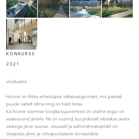
KONKURSS
2021
võistlustöö
Hoone on lihtsa arhetüüpse viilkatusega maht, mis paistab
puude vahelt silma ning on hästi leitav.
Ka hoone sisemise loogika kujunemisel on oluline tegur on
vaatesuund järvele. Nii on ruumid, kus pidevalt viibitakse avara
vaatega järve suunas. Jõusaalil ja adminstreatiivplokil on
otsepääs järve ja nõlvapoolsetele terrassidele.