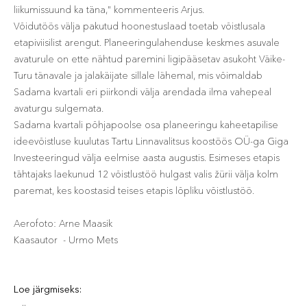
liikumissuund ka täna," kommenteeris Arjus.
Võidutöös välja pakutud hoonestuslaad toetab võistlusala
etapiviisilist arengut. Planeeringulahenduse keskmes asuvale
avaturule on ette nähtud paremini ligipääsetav asukoht Väike-
Turu tänavale ja jalakäijate sillale lähemal, mis võimaldab
Sadama kvartali eri piirkondi välja arendada ilma vahepeal
avaturgu sulgemata.
Sadama kvartali põhjapoolse osa planeeringu kaheetapilise
ideevõistluse kuulutas Tartu Linnavalitsus koostöös OÜ-ga Giga
Investeeringud välja eelmise aasta augustis. Esimeses etapis
tähtajaks laekunud 12 võistlustöö hulgast valis žürii välja kolm
paremat, kes koostasid teises etapis lõpliku võistlustöö.
Aerofoto: Arne Maasik
Kaasautor - Urmo Mets
Loe järgmiseks: