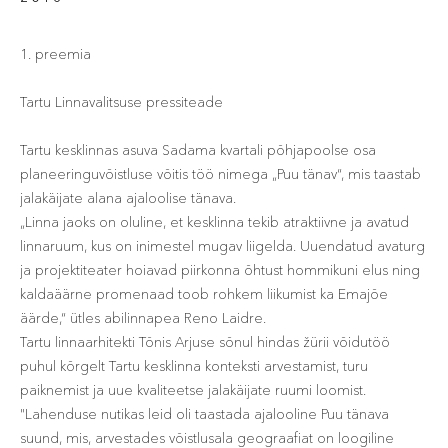
1. preemia
Tartu Linnavalitsuse pressiteade
Tartu kesklinnas asuva Sadama kvartali põhjapoolse osa
planeeringuvõistluse võitis töö nimega „Puu tänav“, mis taastab
jalakäijate alana ajaloolise tänava.
„Linna jaoks on oluline, et kesklinna tekib atraktiivne ja avatud
linnaruum, kus on inimestel mugav liigelda. Uuendatud avaturg
ja projektiteater hoiavad piirkonna õhtust hommikuni elus ning
kaldaäärne promenaad toob rohkem liikumist ka Emajõe
äärde,“ ütles abilinnapea Reno Laidre.
Tartu linnaarhitekti Tõnis Arjuse sõnul hindas žürii võidutöö
puhul kõrgelt Tartu kesklinna konteksti arvestamist, turu
paiknemist ja uue kvaliteetse jalakäijate ruumi loomist.
"Lahenduse nutikas leid oli taastada ajalooline Puu tänava
suund, mis, arvestades võistlusala geograafiat on loogiline